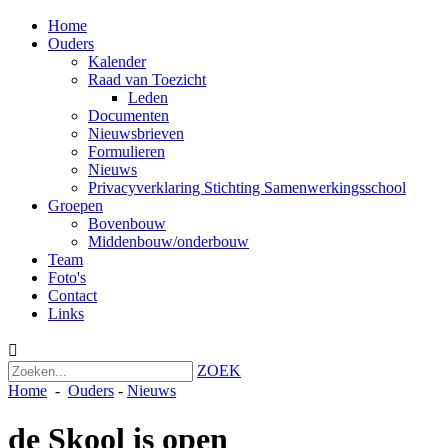
Home
Ouders
Kalender
Raad van Toezicht
Leden
Documenten
Nieuwsbrieven
Formulieren
Nieuws
Privacyverklaring Stichting Samenwerkingsschool
Groepen
Bovenbouw
Middenbouw/onderbouw
Team
Foto's
Contact
Links

ZOEK
Home
-
Ouders
-
Nieuws
de Skool is open