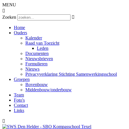
MENU

Zoeken

Home
Ouders
Kalender
Raad van Toezicht
Leden
Documenten
Nieuwsbrieven
Formulieren
Nieuws
Privacyverklaring Stichting Samenwerkingsschool
Groepen
Bovenbouw
Middenbouw/onderbouw
Team
Foto's
Contact
Links
